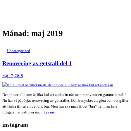
Gårdsmejeri med försäljning
Vita Geten
Månad:
maj 2019
—
Uncategorized
—
Renovering av getstall del 1
maj 17, 2019
Det är inte allt som är lika kul att andas in när man renoverar ett gammalt stall!
Nu har vi påbörjat renovering av getstallet. Det är mycket att göra och det gäller
att tänka till så att det blir bra. Men hur ska man få det ”bra” när man inte
Renovering
tidigare har haft mer än…
Läs mer
av
instagram
getstall
del