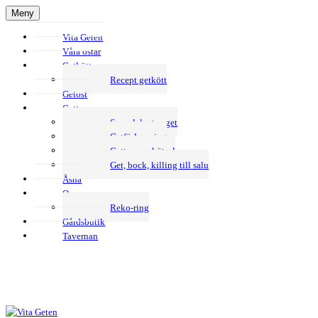
Hoppa
Meny
till
Vita Geten
innehåll
Våra ostar
Getkött
Recept getkött
Getost
Getter
Svensk lantrasget
Getförlossning
Getternas skötsel
Get, bock, killing till salu
Åsna
Om oss
Reko-ring
Gårdsbutik
Tavernan