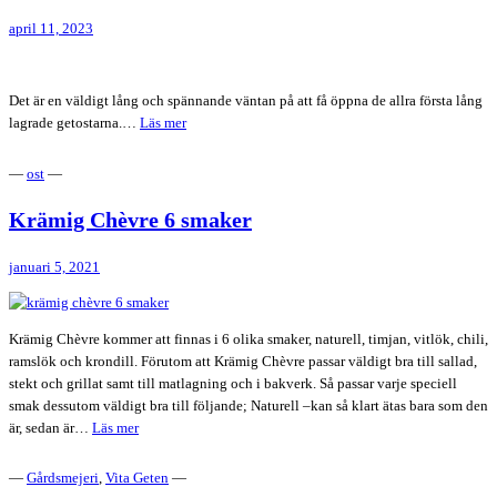
mellan
april 11, 2023
en
fromager
och
Det är en väldigt lång och spännande väntan på att få öppna de allra första lång
en
De
lagrade getostarna.…
Läs mer
gårdsmejerist
första
lång
—
ost
—
lagrade
getostarna
Krämig Chèvre 6 smaker
ostarna
är
januari 5, 2021
klara
Krämig Chèvre kommer att finnas i 6 olika smaker, naturell, timjan, vitlök, chili,
ramslök och krondill. Förutom att Krämig Chèvre passar väldigt bra till sallad,
stekt och grillat samt till matlagning och i bakverk. Så passar varje speciell
smak dessutom väldigt bra till följande; Naturell –kan så klart ätas bara som den
Krämig
är, sedan är…
Läs mer
Chèvre
6
—
Gårdsmejeri
,
Vita Geten
—
smaker