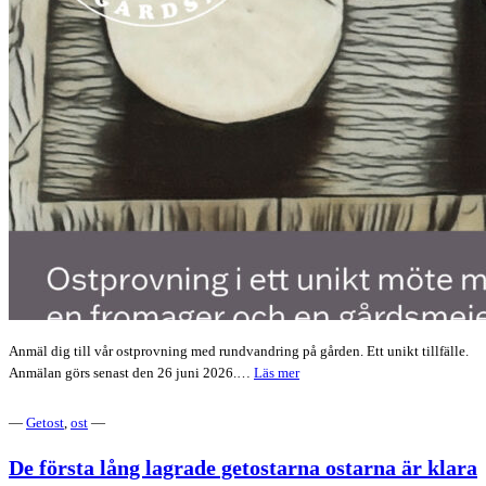
Anmäl dig till vår ostprovning med rundvandring på gården. Ett unikt tillfälle.
Ostprovning
Anmälan görs senast den 26 juni 2026.…
Läs mer
&
rundvandring
—
Getost
,
ost
—
–
Ett
De första lång lagrade getostarna ostarna är klara
möte