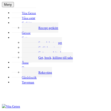
Hoppa
Meny
till
Vita Geten
innehåll
Våra ostar
Getkött
Recept getkött
Getost
Getter
Svensk lantrasget
Getförlossning
Getternas skötsel
Get, bock, killing till salu
Åsna
Om oss
Reko-ring
Gårdsbutik
Tavernan