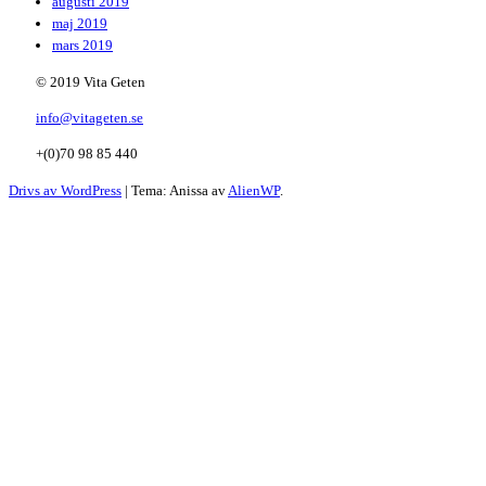
augusti 2019
maj 2019
mars 2019
© 2019 Vita Geten
info@vitageten.se
+(0)70 98 85 440
Drivs av WordPress
|
Tema: Anissa av
AlienWP
.