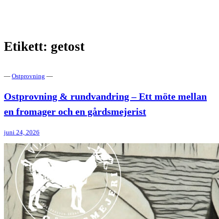
Gårdsmejeri med försäljning
Vita Geten
Etikett:
getost
—
Ostprovning
—
Ostprovning & rundvandring – Ett möte mellan
en fromager och en gårdsmejerist
juni 24, 2026